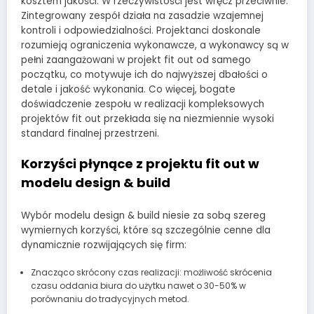
kosztem jakości. W rzeczywistości jest wręcz przeciwnie.
Zintegrowany zespół działa na zasadzie wzajemnej
kontroli i odpowiedzialności. Projektanci doskonale
rozumieją ograniczenia wykonawcze, a wykonawcy są w
pełni zaangażowani w projekt fit out od samego
początku, co motywuje ich do najwyższej dbałości o
detale i jakość wykonania. Co więcej, bogate
doświadczenie zespołu w realizacji kompleksowych
projektów fit out przekłada się na niezmiennie wysoki
standard finalnej przestrzeni.
Korzyści płynące z projektu fit out w
modelu design & build
Wybór modelu design & build niesie za sobą szereg
wymiernych korzyści, które są szczególnie cenne dla
dynamicznie rozwijających się firm:
Znacząco skrócony czas realizacji: możliwość skrócenia
czasu oddania biura do użytku nawet o 30-50% w
porównaniu do tradycyjnych metod.