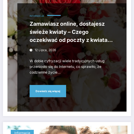
INFORMACJE
Zamawiasz online, dostajesz
świeże kwiaty – Czego
oczekiwać od poczty z kwiatami
w Lublinie?
12 Lipca, 2026
W dobie cyfryzacji wiele tradycyjnych usług
przeniosło się do Internetu, co sprawiło, że
codzienne życie…
Dowiedz się więcej
Informacje