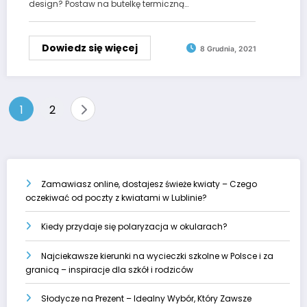
design? Postaw na butelkę termiczną…
Dowiedz się więcej
8 Grudnia, 2021
Stronicowanie
1
2
wpisów
Zamawiasz online, dostajesz świeże kwiaty – Czego
oczekiwać od poczty z kwiatami w Lublinie?
Kiedy przydaje się polaryzacja w okularach?
Najciekawsze kierunki na wycieczki szkolne w Polsce i za
granicą – inspiracje dla szkół i rodziców
Słodycze na Prezent – Idealny Wybór, Który Zawsze