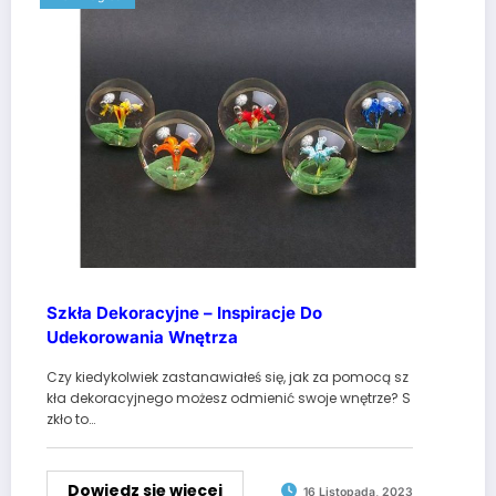
Szkła Dekoracyjne – Inspiracje Do
Udekorowania Wnętrza
Czy kiedykolwiek zastanawiałeś się, jak za pomocą sz
kła dekoracyjnego możesz odmienić swoje wnętrze? S
zkło to…
Dowiedz się więcej
16 Listopada, 2023